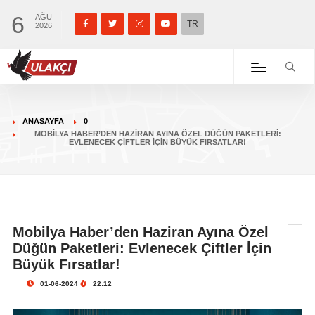
6
AĞU
TR
2026
ANASAYFA
0
MOBILYA HABER’DEN HAZIRAN AYINA ÖZEL DÜĞÜN PAKETLERI:
EVLENECEK ÇIFTLER İÇIN BÜYÜK FIRSATLAR!
Mobilya Haber’den Haziran Ayına Özel
Düğün Paketleri: Evlenecek Çiftler İçin
Büyük Fırsatlar!
01-06-2024
22:12