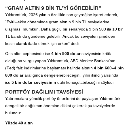
“GRAM ALTIN 9 BİN TL’Yİ GÖREBİLİR”
Yıldırımtürk, 2026 yılının özellikle son çeyreğine işaret ederek,
“Eylül–ekim döneminde gram altının 9 bin TL seviyelerine
ulaşması mümkün. Daha güçlü bir senaryoda 9 bin 500 ila 10 bin
TL bandı da gündeme gelebilir. Ancak bu seviyeleri şimdiden
kesin olarak ifade etmek için erken” dedi.
Ons altın cephesinde ise
4 bin 500 dolar
seviyesinin kritik
olduğuna vurgu yapan Yıldırımtürk, ABD Merkez Bankası’nın
(Fed) faiz indirimlerine başlaması halinde altının
4 bin 600–4 bin
800 dolar
aralığında dengelenebileceğini, yılın ikinci yarısında
ise
5 bin dolar seviyesinin
dahi konuşulabileceğini söyledi.
PORTFÖY DAĞILIMI TAVSİYESİ
Yatırımcılara yönelik portföy önerilerini de paylaşan Yıldırımtürk,
dengeli bir dağılımın önemine dikkat çekerek şu tavsiyelerde
bulundu:
Yüzde 40 altın