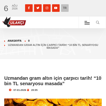
6
AĞU
TR
2026
ANASAYFA
0
UZMANDAN GRAM ALTIN IÇIN ÇARPICI TARIH! “10 BIN TL SENARYOSU
MASADA”
Uzmandan gram altın için çarpıcı tarih! “10
bin TL senaryosu masada”
07-01-2026
20:05