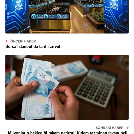
ÖNCEKI HABER
Borsa İstanbul’da tarihi zirve!
SONRAKI HABER
Milyonların beklediği rakam netleşti! Kıdem tazminatı tavanı belli