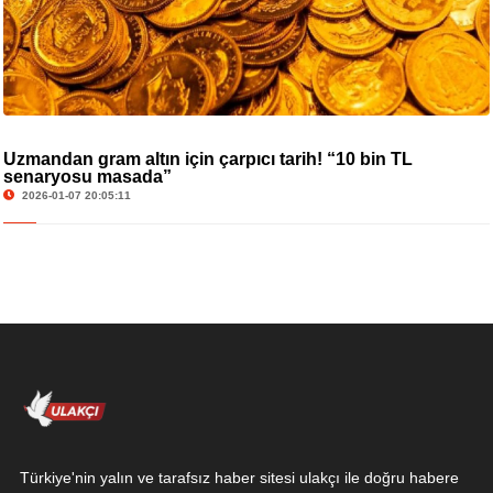
Uzmandan gram altın için çarpıcı tarih! “10 bin TL
senaryosu masada”
2026-01-07 20:05:11
Türkiye'nin yalın ve tarafsız haber sitesi ulakçı ile doğru habere