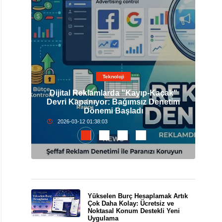
Teknoloji
Dijital Reklamlarda "Kayıp-Kaçak"
elli
Devri Kapanıyor: Bağımsız Denetim
İst
Dönemi Başladı
2026-03-12 01:38:03
Yükselen Burç Hesaplamak Artık
Çok Daha Kolay: Ücretsiz ve
Noktasal Konum Destekli Yeni
Uygulama