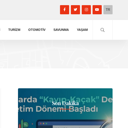
TR
I
TURIZM
OTOMOTIV
SAVUNMA
YAŞAM
Son Dakika