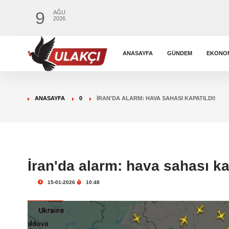
9
AĞU
2026
ANASAYFA
GÜNDEM
EKONO
ANASAYFA
0
İRAN'DA ALARM: HAVA SAHASI KAPATILDI!
İran'da alarm: hava sahası ka
15-01-2026
10:48