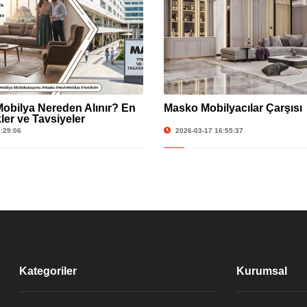
obilya Nereden Alınır? En
Masko Mobilyacılar Çarşısı
ler ve Tavsiyeler
:29:06
2026-03-17 16:55:37
Kategoriler
Kurumsal