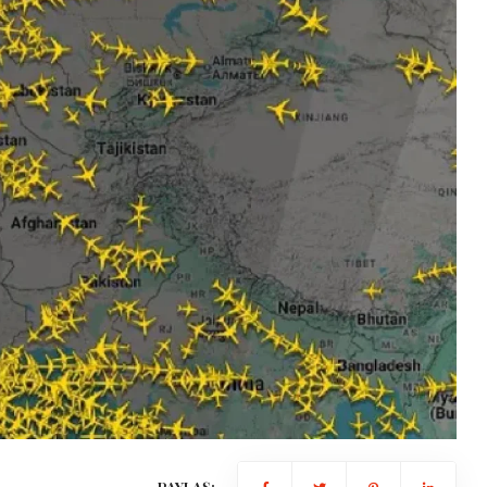
Gündem
Benzine dev zam kapıda: tarih b
oldu!
2026-01-15 10:43:48
PAYLAŞ: