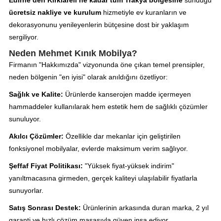
ücretsiz nakliye ve kurulum
hizmetiyle ev kuranların ve
dekorasyonunu yenileyenlerin bütçesine dost bir yaklaşım
sergiliyor.
Neden Mehmet Kınık Mobilya?
Firmanın "Hakkımızda" vizyonunda öne çıkan temel prensipler,
neden bölgenin "en iyisi" olarak anıldığını özetliyor:
Sağlık ve Kalite:
Ürünlerde kanserojen madde içermeyen
hammaddeler kullanılarak hem estetik hem de sağlıklı çözümler
sunuluyor.
Akılcı Çözümler:
Özellikle dar mekanlar için geliştirilen
fonksiyonel mobilyalar, evlerde maksimum verim sağlıyor.
Şeffaf Fiyat Politikası:
"Yüksek fiyat-yüksek indirim"
yanıltmacasına girmeden, gerçek kaliteyi ulaşılabilir fiyatlarla
sunuyorlar.
Satış Sonrası Destek:
Ürünlerinin arkasında duran marka, 2 yıl
garanti ve hızlı çözüm masasıyla güven inşa ediyor.