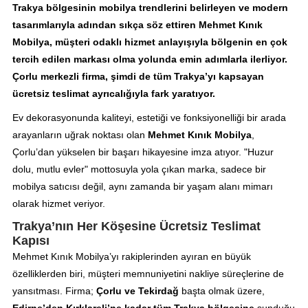
Trakya bölgesinin mobilya trendlerini belirleyen ve modern
tasarımlarıyla adından sıkça söz ettiren Mehmet Kınık
Mobilya, müşteri odaklı hizmet anlayışıyla bölgenin en çok
tercih edilen markası olma yolunda emin adımlarla ilerliyor.
Çorlu merkezli firma, şimdi de tüm Trakya’yı kapsayan
ücretsiz teslimat ayrıcalığıyla fark yaratıyor.
Ev dekorasyonunda kaliteyi, estetiği ve fonksiyonelliği bir arada
arayanların uğrak noktası olan
Mehmet Kınık Mobilya
,
Çorlu’dan yükselen bir başarı hikayesine imza atıyor. "Huzur
dolu, mutlu evler" mottosuyla yola çıkan marka, sadece bir
mobilya satıcısı değil, aynı zamanda bir yaşam alanı mimarı
olarak hizmet veriyor.
Trakya’nın Her Köşesine Ücretsiz Teslimat
Kapısı
Mehmet Kınık Mobilya’yı rakiplerinden ayıran en büyük
özelliklerden biri, müşteri memnuniyetini nakliye süreçlerine de
yansıtması. Firma;
Çorlu ve Tekirdağ
başta olmak üzere,
Edirne’den Kırklareli’ne kadar tüm Trakya bölgesine
sunduğu