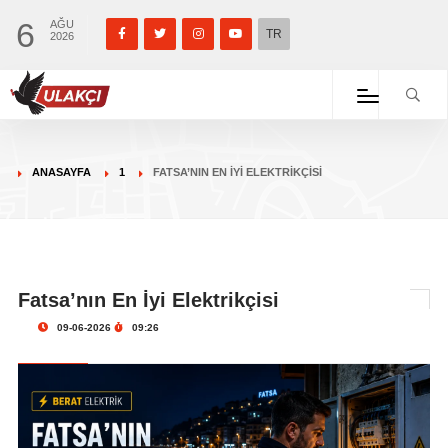
6
AĞU
TR
2026
ANASAYFA
1
FATSA’NIN EN İYI ELEKTRIKÇISI
Fatsa’nın En İyi Elektrikçisi
09-06-2026
09:26