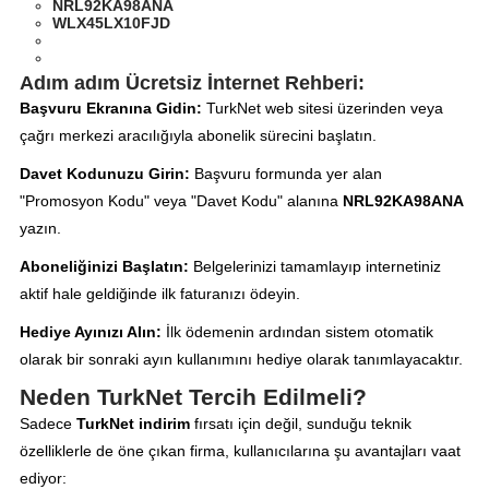
NRL92KA98ANA
WLX45LX10FJD
Adım adım Ücretsiz İnternet Rehberi:
Başvuru Ekranına Gidin:
TurkNet web sitesi üzerinden veya
çağrı merkezi aracılığıyla abonelik sürecini başlatın.
Davet Kodunuzu Girin:
Başvuru formunda yer alan
"Promosyon Kodu" veya "Davet Kodu" alanına
NRL92KA98ANA
yazın.
Aboneliğinizi Başlatın:
Belgelerinizi tamamlayıp internetiniz
aktif hale geldiğinde ilk faturanızı ödeyin.
Hediye Ayınızı Alın:
İlk ödemenin ardından sistem otomatik
olarak bir sonraki ayın kullanımını hediye olarak tanımlayacaktır.
Neden TurkNet Tercih Edilmeli?
Sadece
TurkNet indirim
fırsatı için değil, sunduğu teknik
özelliklerle de öne çıkan firma, kullanıcılarına şu avantajları vaat
ediyor: