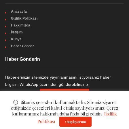
Anasayfa
Gizlilik Politikası
Hakkımızda
İletişim
Künye
Haber Gönder
Haber Gönderin
Haberlerinizin sitemizde yayınlanmasını istiyorsanız haber
bilgisini WhatsApp üzerinden gönderebilirsiniz.
HABER GÖNDERIN
Sitemiz çerezleri kullanmaktadır. Sitemiz ziyaret
ettiğinizde çerezleri kabul etmiş sayılıyorsunuz. Çerez
kullanımımız hakkında daha fazla bilgi edinin:
Gizlilik
© ©
Ulakçı Haber
. All Rights Reserved.
Politikası
Onaylıyorum