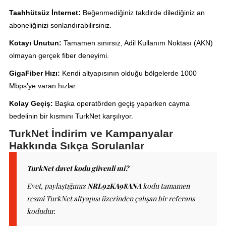
Taahhütsüz İnternet:
Beğenmediğiniz takdirde dilediğiniz an
aboneliğinizi sonlandırabilirsiniz.
Kotayı Unutun:
Tamamen sınırsız, Adil Kullanım Noktası (AKN)
olmayan gerçek fiber deneyimi.
GigaFiber Hızı:
Kendi altyapısının olduğu bölgelerde 1000
Mbps’ye varan hızlar.
Kolay Geçiş:
Başka operatörden geçiş yaparken cayma
bedelinin bir kısmını TurkNet karşılıyor.
TurkNet İndirim ve Kampanyalar
Hakkında Sıkça Sorulanlar
TurkNet davet kodu güvenli mi?
Evet, paylaştığımız
NRL92KA98ANA
kodu tamamen
resmi TurkNet altyapısı üzerinden çalışan bir referans
kodudur.