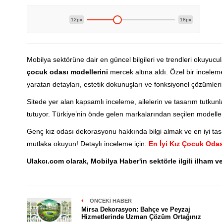
12px
18px
Mobilya sektörüne dair en güncel bilgileri ve trendleri okuyucu
çocuk odası modellerini
mercek altına aldı. Özel bir inceleme
yaratan detayları, estetik dokunuşları ve fonksiyonel çözümleri 
Sitede yer alan kapsamlı inceleme, ailelerin ve tasarım tutkunlar
tutuyor. Türkiye’nin önde gelen markalarından seçilen modelle
Genç kız odası dekorasyonu hakkında bilgi almak ve en iyi tasa
mutlaka okuyun! Detaylı inceleme için:
En İyi Kız Çocuk Odas
Ulakcı.com olarak, Mobilya Haber'in sektörle ilgili ilham v
ÖNCEKI HABER
Mirsa Dekorasyon: Bahçe ve Peyzaj
Hizmetlerinde Uzman Çözüm Ortağınız