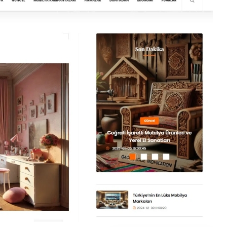
Gündem
Benzine dev zam kapıda: tarih b
oldu!
2026-01-15 10:43:48