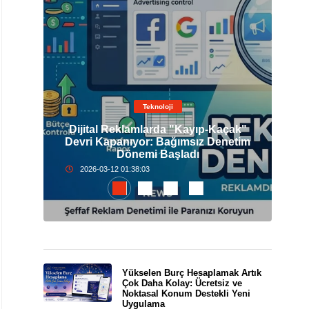
Teknoloji
Dijital Reklamlarda "Kayıp-Kaçak"
elli
Devri Kapanıyor: Bağımsız Denetim
İst
Dönemi Başladı
2026-03-12 01:38:03
Yükselen Burç Hesaplamak Artık
Çok Daha Kolay: Ücretsiz ve
Noktasal Konum Destekli Yeni
Uygulama