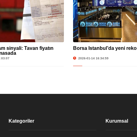
am sinyali: Tavan fiyatın
Borsa İstanbul’da yeni reko
 masada
:03:07
2026-01-14 16:34:59
Kategoriler
Kurumsal