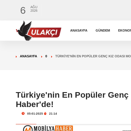
6
AĞU
2026
ANASAYFA
GÜNDEM
EKONO
ANASAYFA
0
TÜRKIYE'NIN EN POPÜLER GENÇ KIZ ODASI M
Türkiye'nin En Popüler Genç 
Haber'de!
05-01-2025
21:14