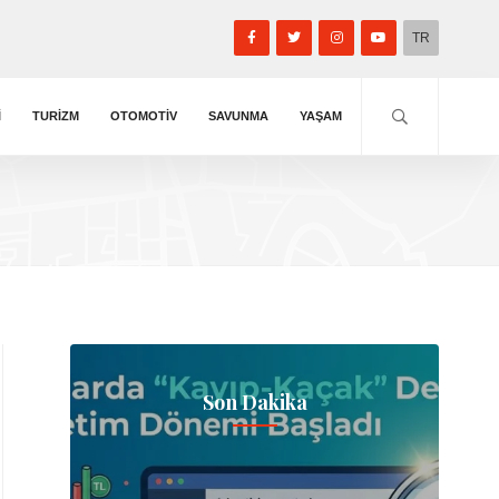
TR
I
TURIZM
OTOMOTIV
SAVUNMA
YAŞAM
Son Dakika