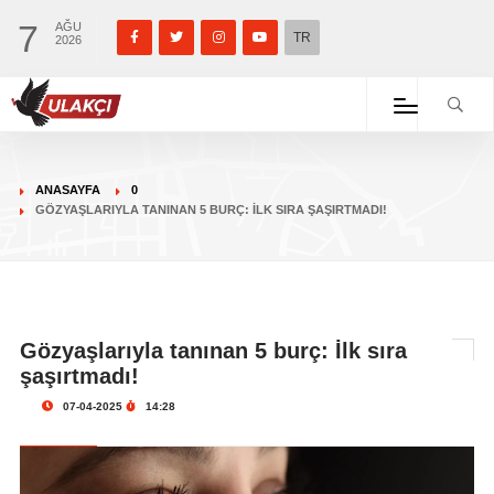
7
AĞU
TR
2026
ANASAYFA
0
GÖZYAŞLARIYLA TANINAN 5 BURÇ: İLK SIRA ŞAŞIRTMADI!
Gözyaşlarıyla tanınan 5 burç: İlk sıra
şaşırtmadı!
07-04-2025
14:28