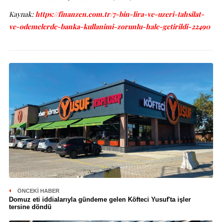
Kaynak:
https://finanzen.com.tr/7-bin-lira-ve-uzeri-tahsilat-
ve-odemelerde-banka-kullanimi-zorunlu-hale-getirildi-22490
ÖNCEKI HABER
Domuz eti iddialarıyla gündeme gelen Köfteci Yusuf'ta işler
tersine döndü