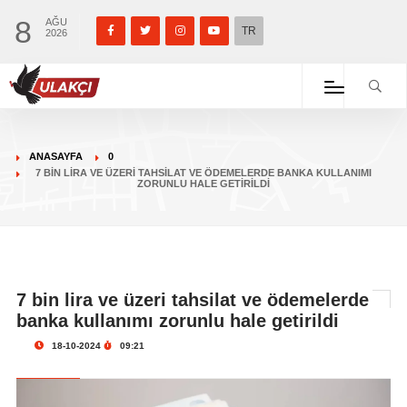
8
AĞU
TR
2026
ANASAYFA
0
7 BIN LIRA VE ÜZERI TAHSILAT VE ÖDEMELERDE BANKA KULLANIMI
ZORUNLU HALE GETIRILDI
7 bin lira ve üzeri tahsilat ve ödemelerde
banka kullanımı zorunlu hale getirildi
18-10-2024
09:21