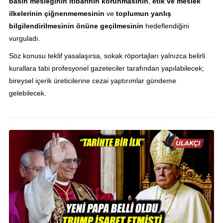
basın mesleğinin itibarının korunmasının
,
etik ve meslek
ilkelerinin çiğnenmemesinin
ve
toplumun yanlış
bilgilendirilmesinin önüne geçilmesinin
hedeflendiğini
vurguladı.
Söz konusu teklif yasalaşırsa, sokak röportajları yalnızca belirli
kurallara tabi profesyonel gazeteciler tarafından yapılabilecek;
bireysel içerik üreticilerine cezai yaptırımlar gündeme
gelebilecek.