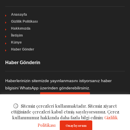
Anasayfa
Gizlilik Politikası
Hakkımızda
İletişim
Künye
Haber Gönder
Haber Gönderin
Haberlerinizin sitemizde yayınlanmasını istiyorsanız haber
bilgisini WhatsApp üzerinden gönderebilirsiniz.
HABER GÖNDERIN
Sitemiz çerezleri kullanmaktadır. Sitemiz ziyaret
ettiğinizde çerezleri kabul etmiş sayılıyorsunuz. Çerez
kullanımımız hakkında daha fazla bilgi edinin:
Gizlilik
Politikası
© ©
Ulakçı Haber
. All Rights Reserved.
Onaylıyorum