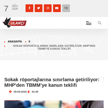
7
AĞU
TR
2026
ANASAYFA
0
SOKAK RÖPORTAJLARINA SINIRLAMA GETIRILIYOR: MHP'DEN
TBMM'YE KANUN TEKLIFI
Sokak röportajlarına sınırlama getiriliyor:
MHP'den TBMM'ye kanun teklifi
09-05-2025
02:49