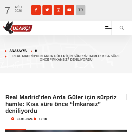
7
AĞU
TR
2026
ANASAYFA
0
REAL MADRID’DEN ARDA GÜLER IÇIN SÜRPRIZ HAMLE: KISA SÜRE
ÖNCE “İMKANSIZ” DENILIYORDU
Real Madrid’den Arda Güler için sürpriz
hamle: Kısa süre önce “İmkansız”
deniliyordu
03-01-2026
19:18