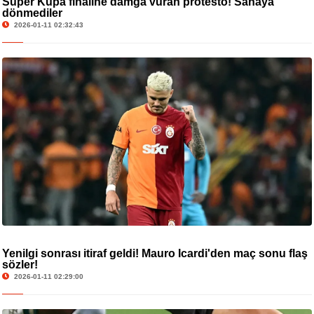
Süper Kupa finaline damga vuran protesto! Sahaya
dönmediler
2026-01-11 02:32:43
Yenilgi sonrası itiraf geldi! Mauro Icardi'den maç sonu flaş
sözler!
2026-01-11 02:29:00