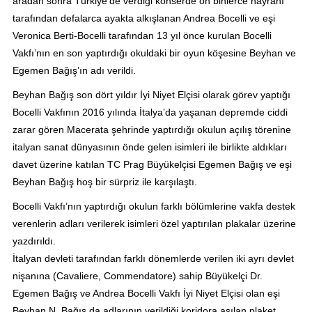
aradan sonra Türkiye’de verdiği konserde on binlerce hayranı
tarafından defalarca ayakta alkışlanan Andrea Bocelli ve eşi
Veronica Berti-Bocelli tarafından 13 yıl önce kurulan Bocelli
Vakfı’nın en son yaptırdığı okuldaki bir oyun köşesine Beyhan ve
Egemen Bağış’ın adı verildi.
Beyhan Bağış son dört yıldır İyi Niyet Elçisi olarak görev yaptığı
Bocelli Vakfının 2016 yılında İtalya’da yaşanan depremde ciddi
zarar gören Macerata şehrinde yaptırdığı okulun açılış törenine
italyan sanat dünyasının önde gelen isimleri ile birlikte aldıkları
davet üzerine katılan TC Prag Büyükelçisi Egemen Bağış ve eşi
Beyhan Bağış hoş bir sürpriz ile karşılaştı.
Bocelli Vakfı’nın yaptırdığı okulun farklı bölümlerine vakfa destek
verenlerin adları verilerek isimleri özel yaptırılan plakalar üzerine
yazdırıldı.
İtalyan devleti tarafından farklı dönemlerde verilen iki ayrı devlet
nişanına (Cavaliere, Commendatore) sahip Büyükelçi Dr.
Egemen Bağış ve Andrea Bocelli Vakfı İyi Niyet Elçisi olan eşi
Beyhan N. Bağış da adlarının verildiği koridora asılan plaket