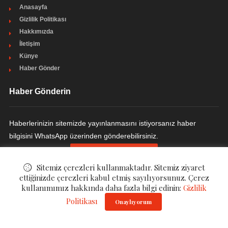
Anasayfa
Gizlilik Politikası
Hakkımızda
İletişim
Künye
Haber Gönder
Haber Gönderin
Haberlerinizin sitemizde yayınlanmasını istiyorsanız haber
bilgisini WhatsApp üzerinden gönderebilirsiniz.
HABER GÖNDERIN
Sitemiz çerezleri kullanmaktadır. Sitemiz ziyaret
ettiğinizde çerezleri kabul etmiş sayılıyorsunuz. Çerez
kullanımımız hakkında daha fazla bilgi edinin:
Gizlilik
Politikası
© ©
Ulakçı Haber
. All Rights Reserved.
Onaylıyorum
Gizlilik Politikası