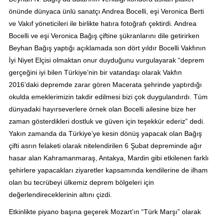
önünde dünyaca ünlü sanatçı Andrea Bocelli, eşi Veronica Berti
ve Vakıf yöneticileri ile birlikte hatıra fotoğrafı çektirdi. Andrea
Bocelli ve eşi Veronica Bağış çiftine şükranlarını dile getirirken
Beyhan Bağış yaptığı açıklamada son dört yıldır Bocelli Vakfının
İyi Niyet Elçisi olmaktan onur duyduğunu vurgulayarak “deprem
gerçeğini iyi bilen Türkiye’nin bir vatandaşı olarak Vakfın
2016’daki depremde zarar gören Macerata şehrinde yaptırdığı
okulda emeklerimizin takdir edilmesi bizi çok duygulandırdı. Tüm
dünyadaki hayırseverlere örnek olan Bocelli ailesine bize her
zaman gösterdikleri dostluk ve güven için teşekkür ederiz” dedi.
Yakın zamanda da Türkiye’ye kesin dönüş yapacak olan Bağış
çifti asrın felaketi olarak nitelendirilen 6 Şubat depreminde ağır
hasar alan Kahramanmaraş, Antakya, Mardin gibi etkilenen farklı
şehirlere yapacakları ziyaretler kapsamında kendilerine de ilham
olan bu tecrübeyi ülkemiz deprem bölgeleri için
değerlendireceklerinin altını çizdi.
Etkinlikte piyano başına geçerek Mozart’ın “Türk Marşı” olarak