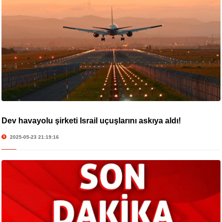
Dev havayolu şirketi İsrail uçuşlarını askıya aldı!
2025-05-23 21:19:16