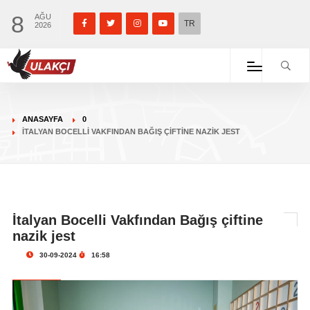
8
AĞU
TR
2026
ANASAYFA
0
İTALYAN BOCELLI VAKFINDAN BAĞIŞ ÇIFTINE NAZIK JEST
İtalyan Bocelli Vakfından Bağış çiftine
nazik jest
30-09-2024
16:58