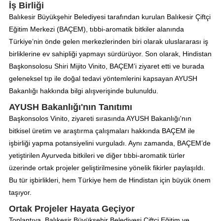
İş Birliği
Balıkesir Büyükşehir Belediyesi tarafından kurulan Balıkesir Çiftçi
Eğitim Merkezi (BAÇEM), tıbbi-aromatik bitkiler alanında
Türkiye’nin önde gelen merkezlerinden biri olarak uluslararası iş
birliklerine ev sahipliği yapmayı sürdürüyor. Son olarak, Hindistan
Başkonsolosu Shiri Mijito Vinito, BAÇEM’i ziyaret etti ve burada
geleneksel tıp ile doğal tedavi yöntemlerini kapsayan AYUSH
Bakanlığı hakkında bilgi alışverişinde bulunuldu.
AYUSH Bakanlığı'nın Tanıtımı
Başkonsolos Vinito, ziyareti sırasında AYUSH Bakanlığı'nın
bitkisel üretim ve araştırma çalışmaları hakkında BAÇEM ile
işbirliği yapma potansiyelini vurguladı. Aynı zamanda, BAÇEM’de
yetiştirilen Ayurveda bitkileri ve diğer tıbbi-aromatik türler
üzerinde ortak projeler geliştirilmesine yönelik fikirler paylaşıldı.
Bu tür işbirlikleri, hem Türkiye hem de Hindistan için büyük önem
taşıyor.
Ortak Projeler Hayata Geçiyor
Toplantıya, Balıkesir Büyükşehir Belediyesi Çiftçi Eğitim ve