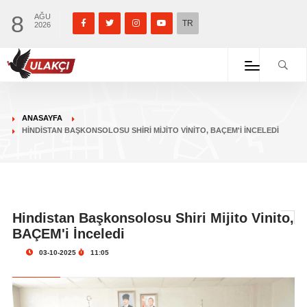
8
AĞU
TR
2026
ANASAYFA
HINDISTAN BAŞKONSOLOSU SHIRI MIJITO VINITO, BAÇEM'I İNCELEDI
Hindistan Başkonsolosu Shiri Mijito Vinito,
BAÇEM'i İnceledi
03-10-2025
11:05