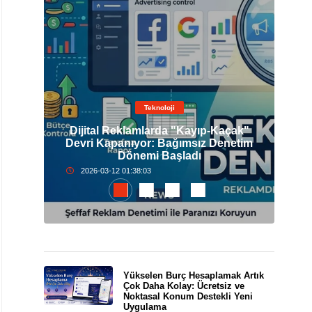
Teknoloji
Dijital Reklamlarda "Kayıp-Kaçak"
elli
Devri Kapanıyor: Bağımsız Denetim
İst
Dönemi Başladı
2026-03-12 01:38:03
Yükselen Burç Hesaplamak Artık
Çok Daha Kolay: Ücretsiz ve
Noktasal Konum Destekli Yeni
Uygulama