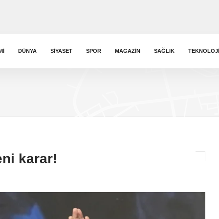
MI
DÜNYA
SIYASET
SPOR
MAGAZIN
SAĞLIK
TEKNOLOJ
i karar!