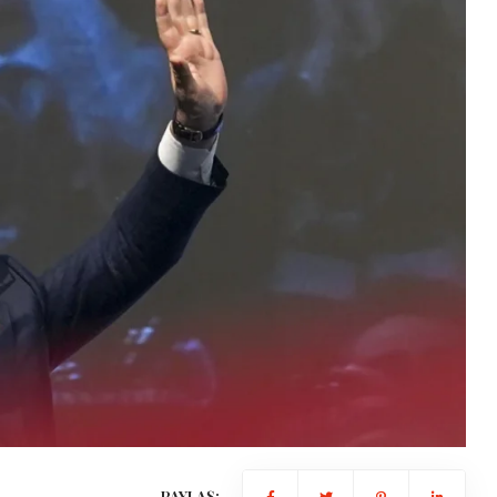
Gündem
Benzine dev zam kapıda: tarih b
oldu!
2026-01-15 10:43:48
PAYLAŞ: