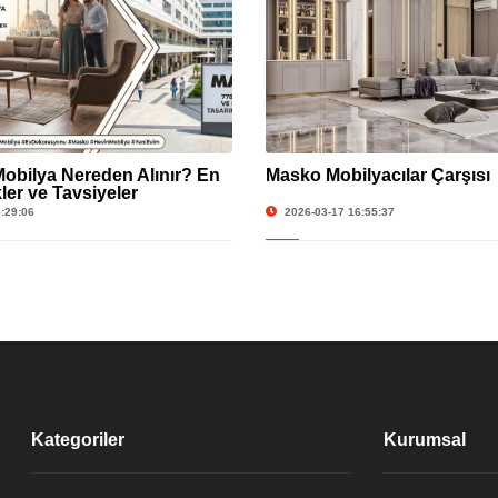
obilya Nereden Alınır? En
Masko Mobilyacılar Çarşısı
ler ve Tavsiyeler
:29:06
2026-03-17 16:55:37
Kategoriler
Kurumsal