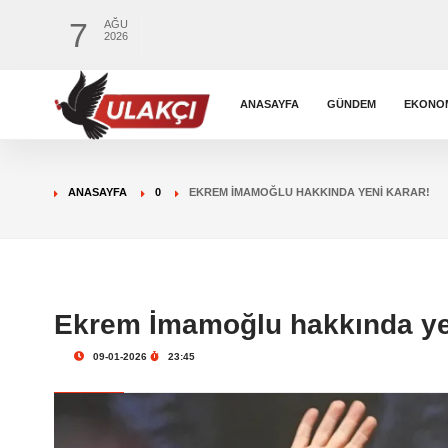
7
AĞU
2026
ANASAYFA
GÜNDEM
EKONO
ANASAYFA
0
EKREM İMAMOĞLU HAKKINDA YENI KARAR!
Ekrem İmamoğlu hakkında yen
09-01-2026
23:45