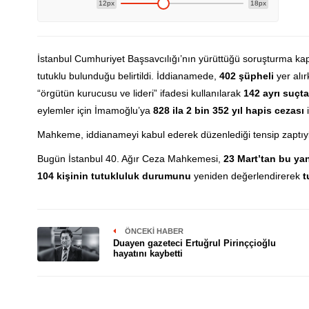
12px
18px
İstanbul Cumhuriyet Başsavcılığı’nın yürüttüğü soruşturma 
tutuklu bulunduğu belirtildi. İddianamede,
402 şüpheli
yer alır
“örgütün kurucusu ve lideri” ifadesi kullanılarak
142 ayrı suçta
eylemler için İmamoğlu’ya
828 ila 2 bin 352 yıl hapis cezası
i
Mahkeme, iddianameyi kabul ederek düzenlediği tensip zaptıy
Bugün İstanbul 40. Ağır Ceza Mahkemesi,
23 Mart’tan bu ya
104 kişinin tutukluluk durumunu
yeniden değerlendirerek
t
ÖNCEKI HABER
Duayen gazeteci Ertuğrul Pirinççioğlu
hayatını kaybetti