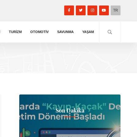
TR
I
TURIZM
OTOMOTIV
SAVUNMA
YAŞAM
Son Dakika