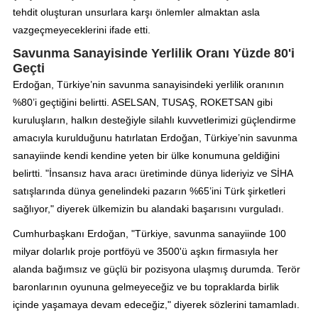
tehdit oluşturan unsurlara karşı önlemler almaktan asla
vazgeçmeyeceklerini ifade etti.
Savunma Sanayisinde Yerlilik Oranı Yüzde 80'i
Geçti
Erdoğan, Türkiye’nin savunma sanayisindeki yerlilik oranının
%80’i geçtiğini belirtti. ASELSAN, TUSAŞ, ROKETSAN gibi
kuruluşların, halkın desteğiyle silahlı kuvvetlerimizi güçlendirme
amacıyla kurulduğunu hatırlatan Erdoğan, Türkiye’nin savunma
sanayiinde kendi kendine yeten bir ülke konumuna geldiğini
belirtti. "İnsansız hava aracı üretiminde dünya lideriyiz ve SİHA
satışlarında dünya genelindeki pazarın %65’ini Türk şirketleri
sağlıyor," diyerek ülkemizin bu alandaki başarısını vurguladı.
Cumhurbaşkanı Erdoğan, "Türkiye, savunma sanayiinde 100
milyar dolarlık proje portföyü ve 3500'ü aşkın firmasıyla her
alanda bağımsız ve güçlü bir pozisyona ulaşmış durumda. Terör
baronlarının oyununa gelmeyeceğiz ve bu topraklarda birlik
içinde yaşamaya devam edeceğiz," diyerek sözlerini tamamladı.