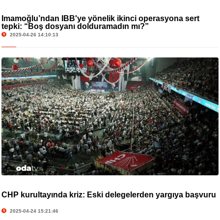
İmamoğlu’ndan İBB'ye yönelik ikinci operasyona sert
tepki: “Boş dosyanı dolduramadın mı?”
2025-04-26 14:10:13
CHP kurultayında kriz: Eski delegelerden yargıya başvuru
2025-04-24 15:21:46