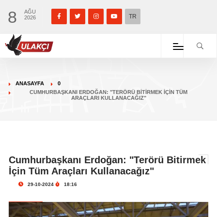
8
AĞU
TR
2026
ANASAYFA
0
CUMHURBAŞKANI ERDOĞAN: "TERÖRÜ BITIRMEK İÇIN TÜM
ARAÇLARI KULLANACAĞIZ"
Cumhurbaşkanı Erdoğan: "Terörü Bitirmek
İçin Tüm Araçları Kullanacağız"
29-10-2024
18:16