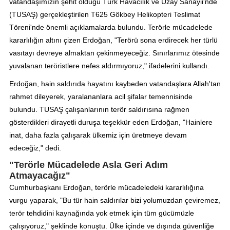
vatandaşımızın şehit olduğu Türk Havacılık ve Uzay Sanayii'nde
(TUSAŞ) gerçekleştirilen T625 Gökbey Helikopteri Teslimat
Töreni'nde önemli açıklamalarda bulundu. Terörle mücadelede
kararlılığın altını çizen Erdoğan, "Terörü sona erdirecek her türlü
vasıtayı devreye almaktan çekinmeyeceğiz. Sınırlarımız ötesinde
yuvalanan teröristlere nefes aldırmıyoruz," ifadelerini kullandı.
Erdoğan, hain saldırıda hayatını kaybeden vatandaşlara Allah'tan
rahmet dileyerek, yaralananlara acil şifalar temennisinde
bulundu. TUSAŞ çalışanlarının terör saldırısına rağmen
gösterdikleri dirayetli duruşa teşekkür eden Erdoğan, "Hainlere
inat, daha fazla çalışarak ülkemiz için üretmeye devam
edeceğiz," dedi.
"Terörle Mücadelede Asla Geri Adım
Atmayacağız"
Cumhurbaşkanı Erdoğan, terörle mücadeledeki kararlılığına
vurgu yaparak, "Bu tür hain saldırılar bizi yolumuzdan çeviremez,
terör tehdidini kaynağında yok etmek için tüm gücümüzle
çalışıyoruz," şeklinde konuştu. Ülke içinde ve dışında güvenliğe