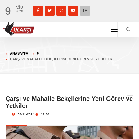
9
AĞU
TR
2026
ANASAYFA
0
ÇARŞI VE MAHALLE BEKÇILERINE YENI GÖREV VE YETKILER
Çarşı ve Mahalle Bekçilerine Yeni Görev ve
Yetkiler
08-11-2024
11:30