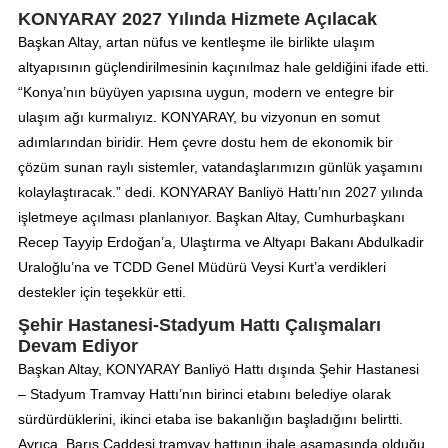
KONYARAY 2027 Yılında Hizmete Açılacak
Başkan Altay, artan nüfus ve kentleşme ile birlikte ulaşım
altyapısının güçlendirilmesinin kaçınılmaz hale geldiğini ifade etti.
“Konya’nın büyüyen yapısına uygun, modern ve entegre bir
ulaşım ağı kurmalıyız. KONYARAY, bu vizyonun en somut
adımlarından biridir. Hem çevre dostu hem de ekonomik bir
çözüm sunan raylı sistemler, vatandaşlarımızın günlük yaşamını
kolaylaştıracak.” dedi. KONYARAY Banliyö Hattı’nın 2027 yılında
işletmeye açılması planlanıyor. Başkan Altay, Cumhurbaşkanı
Recep Tayyip Erdoğan’a, Ulaştırma ve Altyapı Bakanı Abdulkadir
Uraloğlu’na ve TCDD Genel Müdürü Veysi Kurt’a verdikleri
destekler için teşekkür etti.
Şehir Hastanesi-Stadyum Hattı Çalışmaları
Devam Ediyor
Başkan Altay, KONYARAY Banliyö Hattı dışında Şehir Hastanesi
– Stadyum Tramvay Hattı’nın birinci etabını belediye olarak
sürdürdüklerini, ikinci etaba ise bakanlığın başladığını belirtti.
Ayrıca, Barış Caddesi tramvay hattının ihale aşamasında olduğu