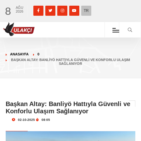
8
AĞU
TR
2026
ANASAYFA
0
BAŞKAN ALTAY: BANLIYÖ HATTIYLA GÜVENLI VE KONFORLU ULAŞIM
SAĞLANIYOR
Başkan Altay: Banliyö Hattıyla Güvenli ve
Konforlu Ulaşım Sağlanıyor
02-10-2025
08:05