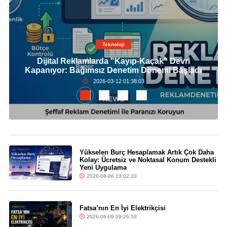
Teknoloji
Dijital Reklamlarda "Kayıp-Kaçak" Devri
Kapanıyor: Bağımsız Denetim Dönemi Başladı
2026-03-12 01:38:03
Yükselen Burç Hesaplamak Artık Çok Daha
Kolay: Ücretsiz ve Noktasal Konum Destekli
Yeni Uygulama
2026-08-06 13:02:33
Fatsa’nın En İyi Elektrikçisi
2026-06-09 09:26:53