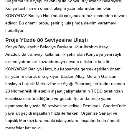
Ulaştırma ve Altyapı Bakanlığı ile Konya Büyükşehir Belediyesi,
Konya tarihinin en önemli ulaşım yatırımlarından biri olan
KONYARAY Banliyö Hattı’ndaki çalışmalara hız kesmeden devam
ediyor. Bu önemli proje, şehir içi ulaşımda devrim yaratmayı
hedefliyor.
Proje Yüzde 80 Seviyesine Ulaştı
Konya Büyükşehir Belediye Başkanı Uğur İbrahim Altay,
Anadolu’da tramvayı kullanan ilk şehir olan Konya’ya yeni raylı
sistem yatırımları kazandırmaya devam ettiklerini belirtti.
KONYARAY Banliyö Hattı, bu kapsamda gerçekleştirilen önemli
bir yatırım olarak öne çıkıyor. Başkan Altay, Meram Gar’dan
başlayıp Lojistik Merkezi’ne ve Aşağı Pınarbaşı’na kadar uzanan
23 kilometrelik ilk etabın inşaat çalışmalarının TCDD tarafından
kesintisiz sürdürüldüğünü vurguladı. Şu anda proje yapım
aşamasında yüzde 80 seviyesine gelindi. Demiryolu Caddesi’nde
yaya alt geçidi inşaatları hızla ilerlerken, Organize Sanayi ve
Lojistik Merkezi tarafındaki istasyonların inşaatında da önemli
mesafeler kat edildi.