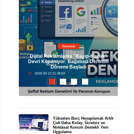
Teknoloji
Dijital Reklamlarda "Kayıp-Kaçak"
elli
Devri Kapanıyor: Bağımsız Denetim
İst
Dönemi Başladı
2026-03-12 01:38:03
Yükselen Burç Hesaplamak Artık
Çok Daha Kolay: Ücretsiz ve
Noktasal Konum Destekli Yeni
Uygulama