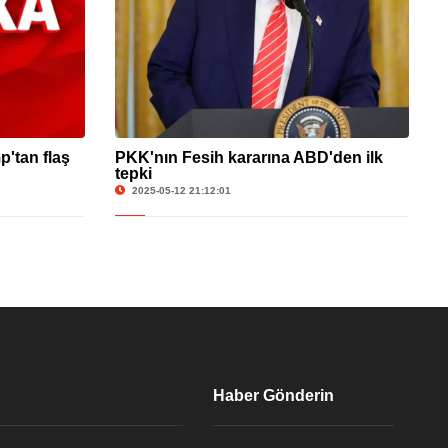
'tan flaş
PKK'nın Fesih kararına ABD'den ilk
tepki
2025-05-12 21:12:01
Haber Gönderin