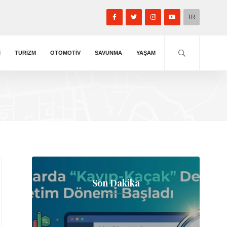
TR
I
TURIZM
OTOMOTIV
SAVUNMA
YAŞAM
Son Dakika