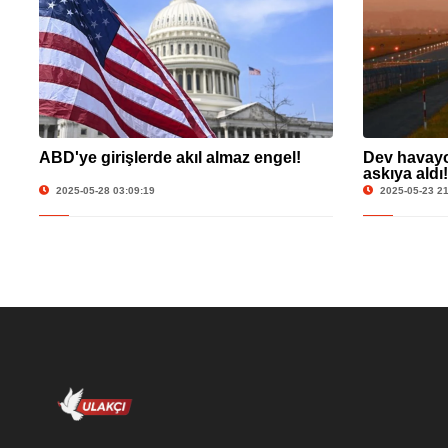
ABD'ye girişlerde akıl almaz engel!
Dev havayol
askıya aldı!
2025-05-28 03:09:19
2025-05-23 21