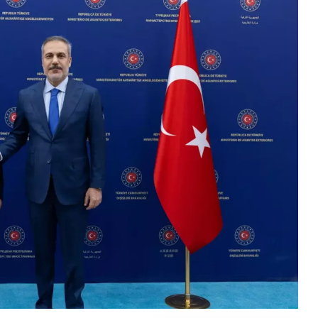
Gündem
Benzine dev zam kapıda: tarih b
oldu!
2026-01-15 10:43:48