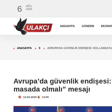
6
AĞU
2026
ANASAYFA
GÜNDEM
EKONO
ANASAYFA
0
AVRUPA’DA GÜVENLIK ENDIŞESI: HOLLANDA'
Avrupa’da güvenlik endişesi:
masada olmalı” mesajı
12-03-2025
13:05