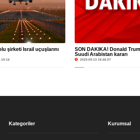
u şirketi İsrail uçuşlarını
SON DAKİKA! Donald Trump
Suudi Arabistan kararı
:19:16
2025-05-13 18:46:57
Kategoriler
Kurumsal