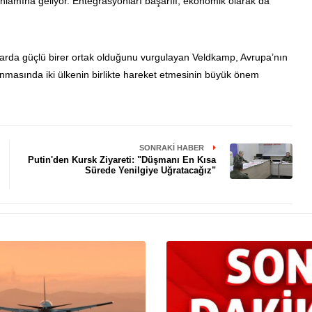
nlamına geliyor. Entegrasyonları başarılı, ekonomik olarak da
mlarda güçlü birer ortak olduğunu vurgulayan Veldkamp, Avrupa’nın
ınmasında iki ülkenin birlikte hareket etmesinin büyük önem
SONRAKI HABER
Putin'den Kursk Ziyareti: "Düşmanı En Kısa
Sürede Yenilgiye Uğratacağız"