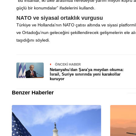
“Bu insanlar, iki ülke arasında neredeyse yarım milyon köprü a
güçlü bir konumdalar” ifadelerini kullandı.
NATO ve siyasal ortaklık vurgusu
Türkiye ve Hollanda'nın NATO çatısı altında ve siyasi platfor
ve Ortadoğu’nun geleceğini şekillendirecek gelişmelerin ele al
taşıdığını söyledi.
ÖNCEKI HABER
Netanyahu'dan Şara'ya meydan okuma:
İsrail, Suriye sınırında yeni karakollar
kuruyor
Benzer Haberler