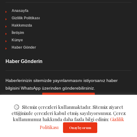
Anasayfa
Gizlilik Politikası
Hakkımızda
İletişim
Künye
Haber Gönder
Haber Gönderin
Haberlerinizin sitemizde yayınlanmasını istiyorsanız haber
bilgisini WhatsApp üzerinden gönderebilirsiniz.
HABER GÖNDERIN
Sitemiz çerezleri kullanmaktadır. Sitemiz ziyaret
ettiğinizde çerezleri kabul etmiş sayılıyorsunuz. Çerez
kullanımımız hakkında daha fazla bilgi edinin:
Gizlilik
Politikası
© ©
Ulakçı Haber
. All Rights Reserved.
Onaylıyorum