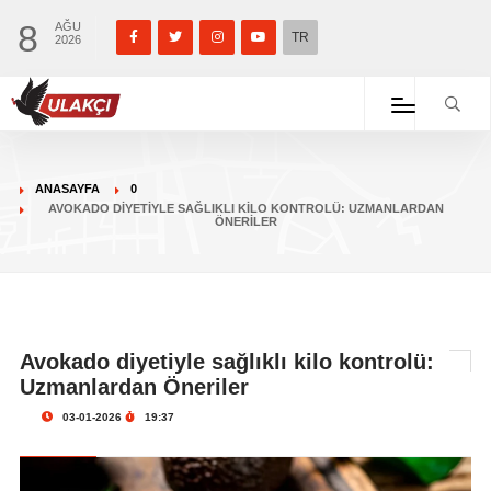
8
AĞU
TR
2026
ANASAYFA
0
AVOKADO DIYETIYLE SAĞLIKLI KILO KONTROLÜ: UZMANLARDAN
ÖNERILER
Avokado diyetiyle sağlıklı kilo kontrolü:
Uzmanlardan Öneriler
03-01-2026
19:37