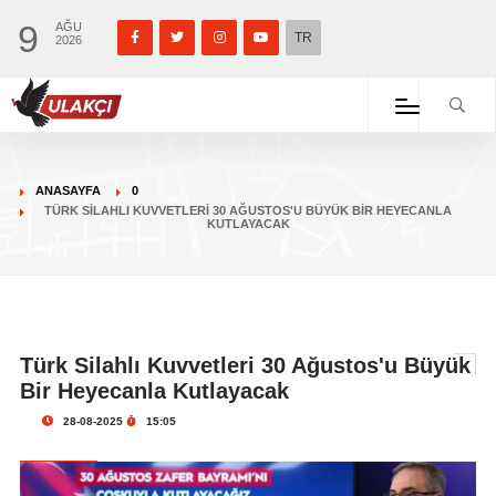
9
AĞU
TR
2026
ANASAYFA
0
TÜRK SILAHLI KUVVETLERI 30 AĞUSTOS'U BÜYÜK BIR HEYECANLA
KUTLAYACAK
Türk Silahlı Kuvvetleri 30 Ağustos'u Büyük
Bir Heyecanla Kutlayacak
28-08-2025
15:05