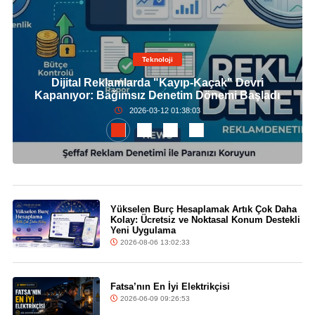
Teknoloji
Dijital Reklamlarda "Kayıp-Kaçak" Devri
Kapanıyor: Bağımsız Denetim Dönemi Başladı
2026-03-12 01:38:03
Yükselen Burç Hesaplamak Artık Çok Daha
Kolay: Ücretsiz ve Noktasal Konum Destekli
Yeni Uygulama
2026-08-06 13:02:33
Fatsa’nın En İyi Elektrikçisi
2026-06-09 09:26:53