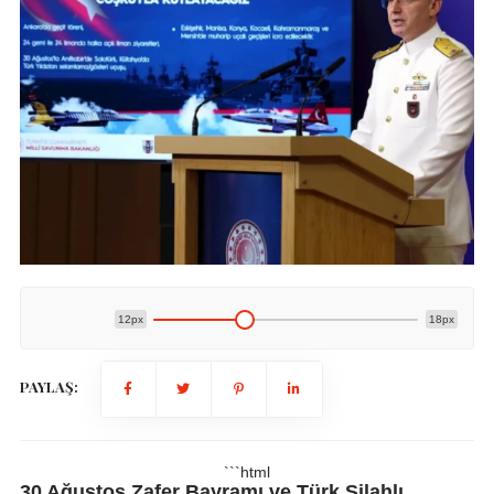
12px
18px
PAYLAŞ:
```html
30 Ağustos Zafer Bayramı ve Türk Silahlı