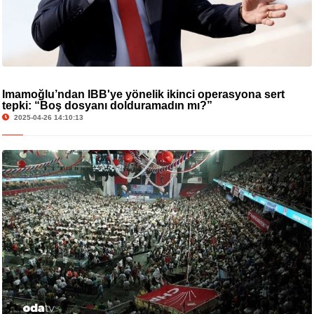
İmamoğlu’ndan İBB'ye yönelik ikinci operasyona sert
tepki: “Boş dosyanı dolduramadın mı?”
2025-04-26 14:10:13