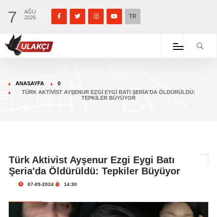
7
AĞU
TR
2026
ANASAYFA
0
TÜRK AKTIVIST AYŞENUR EZGI EYGI BATI ŞERIA'DA ÖLDÜRÜLDÜ:
TEPKILER BÜYÜYOR
Türk Aktivist Ayşenur Ezgi Eygi Batı
Şeria'da Öldürüldü: Tepkiler Büyüyor
07-09-2024
14:30