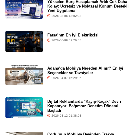
Yükselen Burç Hesaplamak Artık Çok Daha
Kolay: Ücretsiz ve Noktasal Konum Destekli
Yeni Uygulama
2026-08-06 13:02:33
Fatsa’nın En İyi Elektrikçisi
2026-06-09 09:26:53
Adana’da Mobilya Nereden Alınır? En İyi
Seçenekler ve Tavsiyeler
2026-04-07 15:29:06
Dijital Reklamlarda "Kayıp-Kaçak" Devri
Kapanıyor: Bağımsız Denetim Dönemi
Başladı
2026-03-12 01:38:03
Çorlu’nun Mobilya Devinden Trakya