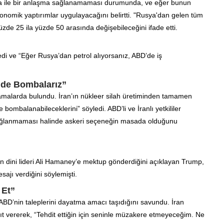
ya ile bir anlaşma sağlanamaması durumunda, ve eğer bunun
nomik yaptırımlar uygulayacağını belirtti. "Rusya'dan gelen tüm
üzde 25 ila yüzde 50 arasında değişebileceğini ifade etti.
ledi ve “Eğer Rusya’dan petrol alıyorsanız, ABD’de iş
ilde Bombalarız”
amalarda bulundu. İran’ın nükleer silah üretiminden tamamen
balanabileceklerini” söyledi. ABD’li ve İranlı yetkililer
ağlanmaması halinde askeri seçeneğin masada olduğunu
ın dini lideri Ali Hamaney’e mektup gönderdiğini açıklayan Trump,
ajı verdiğini söylemişti.
 Et”
BD’nin taleplerini dayatma amacı taşıdığını savundu. İran
vererek, “Tehdit ettiğin için seninle müzakere etmeyeceğim. Ne