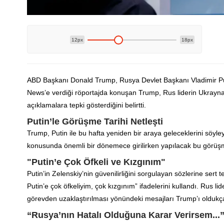
12px
18px
ABD Başkanı Donald Trump, Rusya Devlet Başkanı Vladimir Puti
News’e verdiği röportajda konuşan Trump, Rus liderin Ukrayna
açıklamalara tepki gösterdiğini belirtti.
Putin’le Görüşme Tarihi Netleşti
Trump, Putin ile bu hafta yeniden bir araya geleceklerini söyl
konusunda önemli bir dönemece girilirken yapılacak bu görüşm
"Putin’e Çok Öfkeli ve Kızgınım"
Putin’in Zelenskiy’nin güvenilirliğini sorgulayan sözlerine sert
Putin’e çok öfkeliyim, çok kızgınım” ifadelerini kullandı. Rus l
görevden uzaklaştırılması yönündeki mesajları Trump’ı oldukça 
“Rusya’nın Hatalı Olduğuna Karar Verirsem...