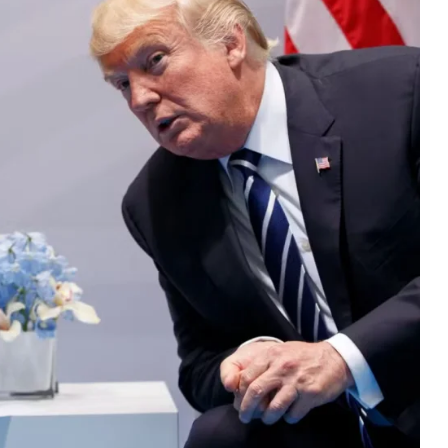
Gündem
Benzine dev zam kapıda: tarih b
oldu!
2026-01-15 10:43:48