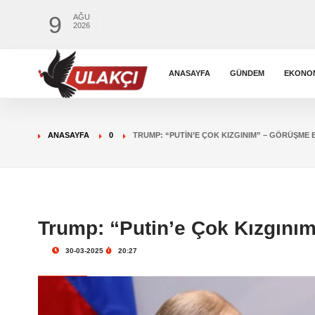
9
AĞU
2026
ANASAYFA
GÜNDEM
EKONO
ANASAYFA
0
TRUMP: “PUTIN’E ÇOK KIZGINIM” – GÖRÜŞME 
Trump: “Putin’e Çok Kızgını
30-03-2025
20:27