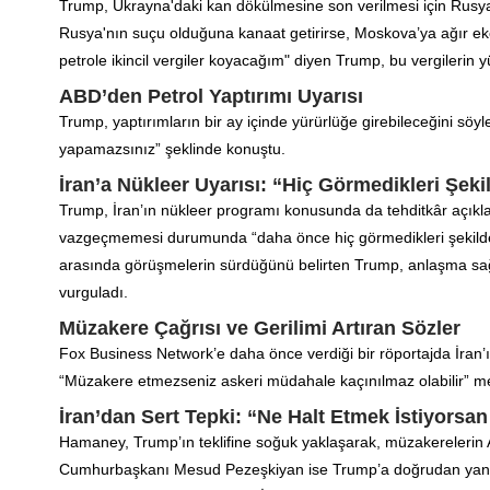
Trump, Ukrayna'daki kan dökülmesine son verilmesi için Rus
Rusya'nın suçu olduğuna kanaat getirirse, Moskova’ya ağır eko
petrole ikincil vergiler koyacağım" diyen Trump, bu vergilerin y
ABD’den Petrol Yaptırımı Uyarısı
Trump, yaptırımların bir ay içinde yürürlüğe girebileceğini söy
yapamazsınız” şeklinde konuştu.
İran’a Nükleer Uyarısı: “Hiç Görmedikleri Şek
Trump, İran’ın nükleer programı konusunda da tehditkâr açıkl
vazgeçmemesi durumunda “daha önce hiç görmedikleri şekilde bom
arasında görüşmelerin sürdüğünü belirten Trump, anlaşma s
vurguladı.
Müzakere Çağrısı ve Gerilimi Artıran Sözler
Fox Business Network’e daha önce verdiği bir röportajda İran’
“Müzakere etmezseniz askeri müdahale kaçınılmaz olabilir” mes
İran’dan Sert Tepki: “Ne Halt Etmek İstiyorsan
Hamaney, Trump’ın teklifine soğuk yaklaşarak, müzakerelerin A
Cumhurbaşkanı Mesud Pezeşkiyan ise Trump’a doğrudan yanıt 