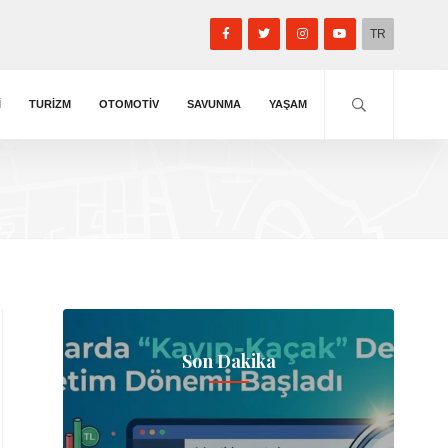
TR
I
TURIZM
OTOMOTIV
SAVUNMA
YAŞAM
Son Dakika