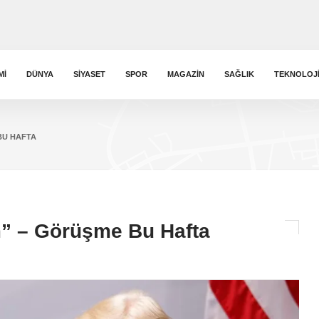
MI
DÜNYA
SIYASET
SPOR
MAGAZIN
SAĞLIK
TEKNOLOJ
BU HAFTA
m” – Görüşme Bu Hafta