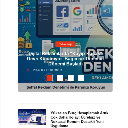
Teknoloji
Dijital Reklamlarda "Kayıp-Kaçak"
elli
Devri Kapanıyor: Bağımsız Denetim
İst
Dönemi Başladı
2026-03-12 01:38:03
Yükselen Burç Hesaplamak Artık
Çok Daha Kolay: Ücretsiz ve
Noktasal Konum Destekli Yeni
Uygulama