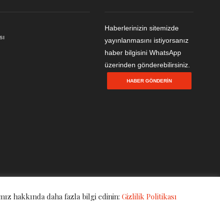
Haberlerinizin sitemizde
sı
yayınlanmasını istiyorsanız
haber bilgisini WhatsApp
üzerinden gönderebilirsiniz.
HABER GÖNDERIN
mız hakkında daha fazla bilgi edinin:
Gizlilik Politikası
Gizlilik Politikası