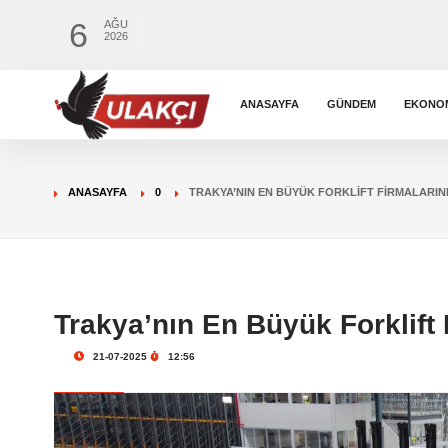
6
AĞU
2026
ANASAYFA
GÜNDEM
EKONO
ANASAYFA
0
TRAKYA’NIN EN BÜYÜK FORKLIFT FIRMALARIN
Trakya’nın En Büyük Forklift 
21-07-2025
12:56