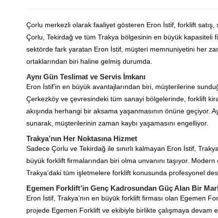
Çorlu merkezli olarak faaliyet gösteren Eron İstif, forklift satı
Çorlu, Tekirdağ ve tüm Trakya bölgesinin en büyük kapasiteli f
sektörde fark yaratan Eron İstif, müşteri memnuniyetini her z
ortaklarından biri haline gelmiş durumda.
Aynı Gün Teslimat ve Servis İmkanı
Eron İstif’in en büyük avantajlarından biri, müşterilerine sund
Çerkezköy ve çevresindeki tüm sanayi bölgelerinde, forklift kira
akışında herhangi bir aksama yaşanmasının önüne geçiyor. Ayrıca
sunarak, müşterilerinin zaman kaybı yaşamasını engelliyor.
Trakya’nın Her Noktasına Hizmet
Sadece Çorlu ve Tekirdağ ile sınırlı kalmayan Eron İstif, Trak
büyük forklift firmalarından biri olma unvanını taşıyor. Modern e
Trakya’daki tüm işletmelere forklift konusunda profesyonel des
Egemen Forklift’in Genç Kadrosundan Güç Alan Bir Mar
Eron İstif, Trakya’nın en büyük forklift firması olan Egemen Fo
projede Egemen Forklift ve ekibiyle birlikte çalışmaya devam edi