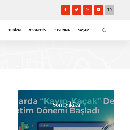
TR
I
TURIZM
OTOMOTIV
SAVUNMA
YAŞAM
Son Dakika