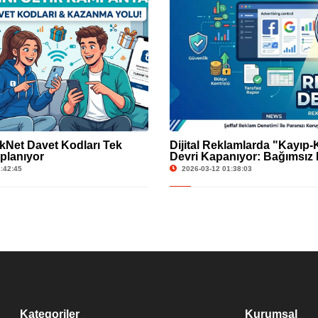
kNet Davet Kodları Tek
Dijital Reklamlarda "Kayıp
planıyor
Devri Kapanıyor: Bağımsız
Dönemi Başladı
:42:45
2026-03-12 01:38:03
Kategoriler
Kurumsal