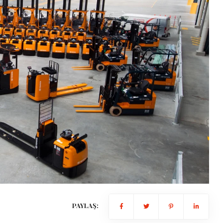
Gündem
Benzine dev zam kapıda: tarih b
oldu!
2026-01-15 10:43:48
PAYLAŞ: