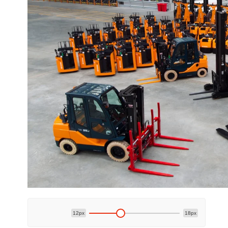
12px
18px