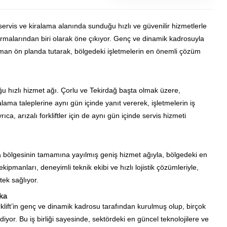
ş, servis ve kiralama alanında sunduğu hızlı ve güvenilir hizmetlerle
irmalarından biri olarak öne çıkıyor. Genç ve dinamik kadrosuyla
aman ön planda tutarak, bölgedeki işletmelerin en önemli çözüm
uğu hızlı hizmet ağı. Çorlu ve Tekirdağ başta olmak üzere,
lama taleplerine aynı gün içinde yanıt vererek, işletmelerin iş
, arızalı forkliftler için de aynı gün içinde servis hizmeti
ya bölgesinin tamamına yayılmış geniş hizmet ağıyla, bölgedeki en
kipmanları, deneyimli teknik ekibi ve hızlı lojistik çözümleriyle,
tek sağlıyor.
ka
rklift’in genç ve dinamik kadrosu tarafından kurulmuş olup, birçok
yor. Bu iş birliği sayesinde, sektördeki en güncel teknolojilere ve