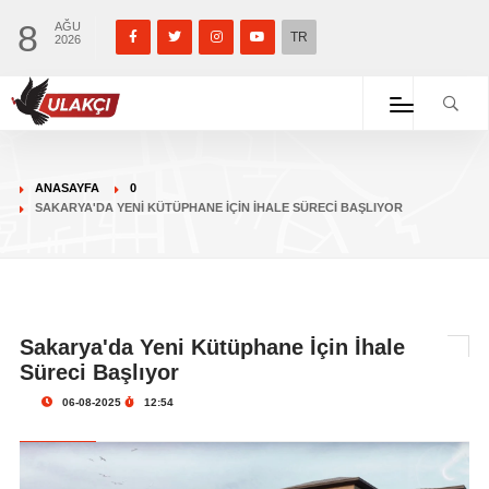
8
AĞU
TR
2026
ANASAYFA
0
SAKARYA'DA YENI KÜTÜPHANE İÇIN İHALE SÜRECI BAŞLIYOR
Sakarya'da Yeni Kütüphane İçin İhale
Süreci Başlıyor
06-08-2025
12:54