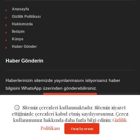
Anasayfa
Gizlilik Politikası
Hakkımızda
İletişim
Künye
Haber Gönder
Haber Gönderin
Haberlerinizin sitemizde yayınlanmasını istiyorsanız haber
bilgisini WhatsApp üzerinden gönderebilirsiniz.
HABER GÖNDERIN
Sitemiz çerezleri kullanmaktadır. Sitemiz ziyaret
ettiğinizde çerezleri kabul etmiş sayılıyorsunuz. Çerez
kullanımımız hakkında daha fazla bilgi edinin:
Gizlilik
© ©
Ulakçı Haber
. All Rights Reserved.
Politikası
Onaylıyorum
Gizlilik Politikası