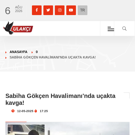
6
AĞU
TR
2026
ANASAYFA
0
SABIHA GÖKÇEN HAVALIMANI'NDA UÇAKTA KAVGA!
Sabiha Gökçen Havalimanı'nda uçakta
kavga!
12-05-2025
17:25