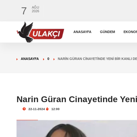
7
AĞU
2026
ANASAYFA
GÜNDEM
EKONO
ANASAYFA
0
NARIN GÜRAN CINAYETINDE YENI BIR KANLI D
Narin Güran Cinayetinde Yeni
22-11-2024
12:00