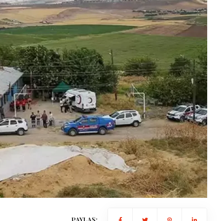
Gündem
Benzine dev zam kapıda: tarih b
oldu!
2026-01-15 10:43:48
PAYLAŞ: