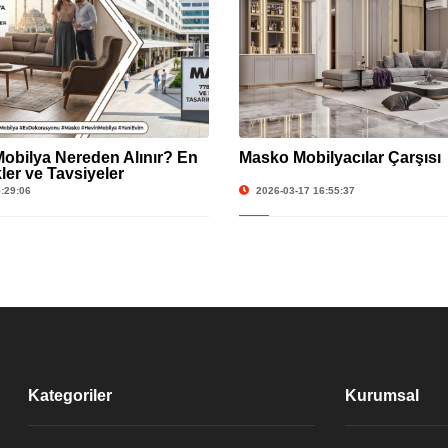
obilya Nereden Alınır? En
Masko Mobilyacılar Çarşısı
ler ve Tavsiyeler
:29:06
2026-03-17 16:55:37
Kategoriler
Kurumsal