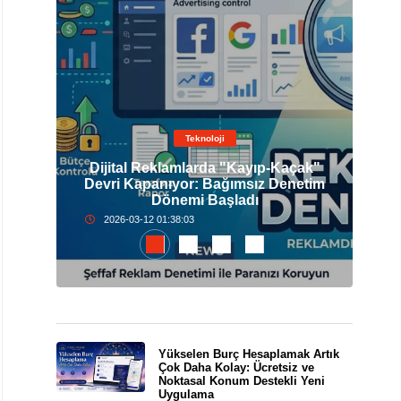
Teknoloji
Dijital Reklamlarda "Kayıp-Kaçak"
elli
Devri Kapanıyor: Bağımsız Denetim
İst
Dönemi Başladı
2026-03-12 01:38:03
Yükselen Burç Hesaplamak Artık
Çok Daha Kolay: Ücretsiz ve
Noktasal Konum Destekli Yeni
Uygulama