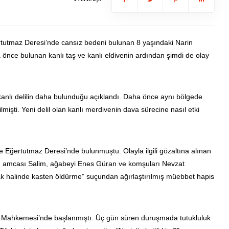
rtutmaz Deresi’nde cansız bedeni bulunan 8 yaşındaki Narin
ha önce bulunan kanlı taş ve kanlı eldivenin ardından şimdi de olay
kanlı delilin daha bulunduğu açıklandı. Daha önce aynı bölgede
lmişti. Yeni delil olan kanlı merdivenin dava sürecine nasıl etki
e Eğertutmaz Deresi’nde bulunmuştu. Olayla ilgili gözaltına alınan
el, amcası Salim, ağabeyi Enes Güran ve komşuları Nevzat
ak halinde kasten öldürme” suçundan ağırlaştırılmış müebbet hapis
a Mahkemesi’nde başlanmıştı. Üç gün süren duruşmada tutukluluk