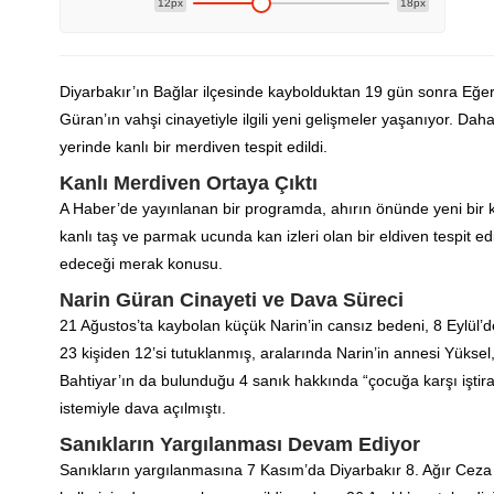
12px
18px
Diyarbakır’ın Bağlar ilçesinde kaybolduktan 19 gün sonra Eğe
Güran’ın vahşi cinayetiyle ilgili yeni gelişmeler yaşanıyor. Da
yerinde kanlı bir merdiven tespit edildi.
Kanlı Merdiven Ortaya Çıktı
A Haber’de yayınlanan bir programda, ahırın önünde yeni bir 
kanlı taş ve parmak ucunda kan izleri olan bir eldiven tespit edi
edeceği merak konusu.
Narin Güran Cinayeti ve Dava Süreci
21 Ağustos’ta kaybolan küçük Narin’in cansız bedeni, 8 Eylül’d
23 kişiden 12’si tutuklanmış, aralarında Narin’in annesi Yüks
Bahtiyar’ın da bulunduğu 4 sanık hakkında “çocuğa karşı iştir
istemiyle dava açılmıştı.
Sanıkların Yargılanması Devam Ediyor
Sanıkların yargılanmasına 7 Kasım’da Diyarbakır 8. Ağır Cez