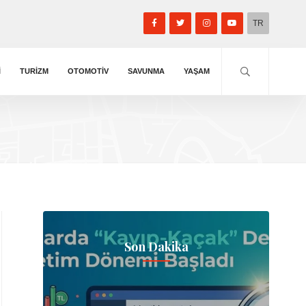
TR
I
TURIZM
OTOMOTIV
SAVUNMA
YAŞAM
Son Dakika