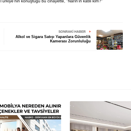
Türkiye’nin konuştuğu bu cinayette, "Narin’in katili kim?"
SONRAKI HABER
Alkol ve Sigara Satışı Yapanlara Güvenlik
Kamerası Zorunluluğu