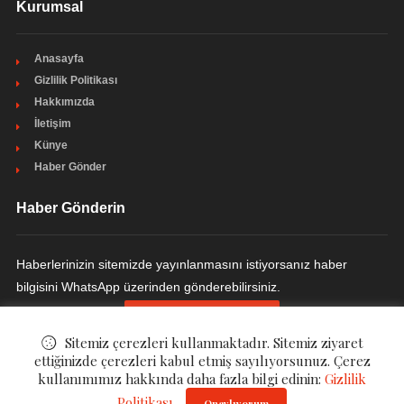
Kurumsal
Anasayfa
Gizlilik Politikası
Hakkımızda
İletişim
Künye
Haber Gönder
Haber Gönderin
Haberlerinizin sitemizde yayınlanmasını istiyorsanız haber
bilgisini WhatsApp üzerinden gönderebilirsiniz.
HABER GÖNDERIN
Sitemiz çerezleri kullanmaktadır. Sitemiz ziyaret
ettiğinizde çerezleri kabul etmiş sayılıyorsunuz. Çerez
kullanımımız hakkında daha fazla bilgi edinin:
Gizlilik
© ©
Ulakçı Haber
. All Rights Reserved.
Politikası
Onaylıyorum