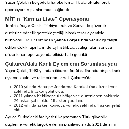
Yaşar Çekik’in bölgedeki hareketleri anlık olarak izlenerek
operasyonun planlanması sağlandı.
MİT'in "Kırmızı Liste" Operasyonu
Terörist Yaşar Çekik, Türkiye, Irak ve Suriye'de güvenlik
güçlerine yönelik gerçekleştirdiği birçok terör eylemiyle
biliniyordu. MİT tarafından Şehba Bölgesi'nde yer aldığı tespit
edilen Çekik, ajanların detaylı istihbarat çalışmaları sonucu
düzenlenen operasyonda etkisiz hale getirildi.
Çukurca'daki Kanlı Eylemlerin Sorumlusuydu
Yaşar Çekik, 1993 yılından itibaren örgüt saflarında birçok kanlı
eyleme katıldı ve talimatlarını verdi. Çukurca’da:
2010 yılında Hantepe Jandarma Karakolu’na düzenlenen
saldırıda 6 asker şehit oldu.
2011 yılında Kekliktepe üs bölgesine düzenlenen saldırıda
24 asker şehit oldu, 18 asker yaralandı.
2012 yılında askeri konvoya yönelik saldırıda 4 asker şehit
oldu.
Ayrıca Suriye’deki faaliyetleri kapsamında Türk güvenlik
güçlerine yönelik birçok eylemin planlayıcısıydı. 2021’de sınır