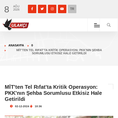
8
AĞU
TR
2026
ANASAYFA
0
MİT'TEN TEL RIFAT'TA KRITIK OPERASYON: PKK'NIN ŞEHBA
SORUMLUSU ETKISIZ HALE GETIRILDI
MİT'ten Tel Rıfat'ta Kritik Operasyon:
PKK'nın Şehba Sorumlusu Etkisiz Hale
Getirildi
02-12-2024
10:36