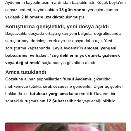
Aydemir’in kaybolmasının ardından başlatılmıştı. Küçük Leyla’nın
cansız bedeni, kaybolduktan
18 gün sonra
, yerleşim alanına
yaklaşık
2 kilometre uzaklıkta
bulunmuştu.
Soruşturma genişletildi, yeni dosya açıldı
Başsavcılık, dosyada ortaya çıkan yeni bulgular doğrultusunda
soruşturmayı derinleştirerek ayrı bir dosya daha açtı. Yeni
soruşturma kapsamında, Leyla Aydemir’in
amcası, yengesi,
babaannesi ve halası
, “
suç delillerini yok etmek, gizlemek
veya değiştirmek
” suçlamasıyla gözaltına alındı.
Amca tutuklandı
Gözaltına alınan şüphelilerden
Yusuf Aydemir
, çıkarıldığı
mahkemece tutuklanarak cezaevine gönderildi. Diğer üç şüpheli
hakkında ise
tutuksuz yargılama
kararı verildi. Davanın bir
sonraki duruşmasının
12 Şubat
tarihinde yapılacağı bildirildi.