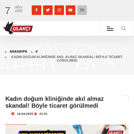
7
AĞU
TR
2026
ANASAYFA
0
KADIN DOĞUM KLINIĞINDE AKIL ALMAZ SKANDAL! BÖYLE TICARET
GÖRÜLMEDI
Kadın doğum kliniğinde akıl almaz
skandal! Böyle ticaret görülmedi
16-04-2025
01:51