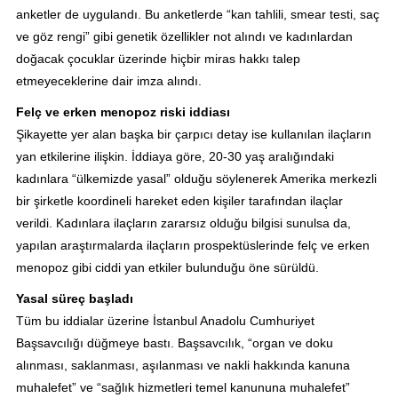
anketler de uygulandı. Bu anketlerde “kan tahlili, smear testi, saç
ve göz rengi” gibi genetik özellikler not alındı ve kadınlardan
doğacak çocuklar üzerinde hiçbir miras hakkı talep
etmeyeceklerine dair imza alındı.
Felç ve erken menopoz riski iddiası
Şikayette yer alan başka bir çarpıcı detay ise kullanılan ilaçların
yan etkilerine ilişkin. İddiaya göre, 20-30 yaş aralığındaki
kadınlara “ülkemizde yasal” olduğu söylenerek Amerika merkezli
bir şirketle koordineli hareket eden kişiler tarafından ilaçlar
verildi. Kadınlara ilaçların zararsız olduğu bilgisi sunulsa da,
yapılan araştırmalarda ilaçların prospektüslerinde felç ve erken
menopoz gibi ciddi yan etkiler bulunduğu öne sürüldü.
Yasal süreç başladı
Tüm bu iddialar üzerine İstanbul Anadolu Cumhuriyet
Başsavcılığı düğmeye bastı. Başsavcılık, “organ ve doku
alınması, saklanması, aşılanması ve nakli hakkında kanuna
muhalefet” ve “sağlık hizmetleri temel kanununa muhalefet”