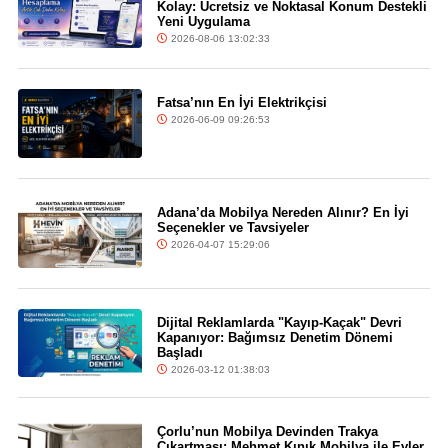
Kolay: Ücretsiz ve Noktasal Konum Destekli
Yeni Uygulama
2026-08-06 13:02:33
Fatsa’nın En İyi Elektrikçisi
2026-06-09 09:26:53
Adana’da Mobilya Nereden Alınır? En İyi
Seçenekler ve Tavsiyeler
2026-04-07 15:29:06
Dijital Reklamlarda "Kayıp-Kaçak" Devri
Kapanıyor: Bağımsız Denetim Dönemi
Başladı
2026-03-12 01:38:03
Çorlu’nun Mobilya Devinden Trakya
Çıkartması: Mehmet Kınık Mobilya ile Evler