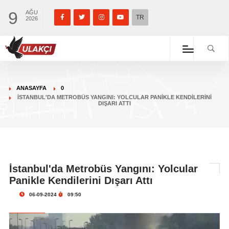
9
AĞU
TR
2026
ANASAYFA
0
İSTANBUL'DA METROBÜS YANGINI: YOLCULAR PANIKLE KENDILERINI
DIŞARI ATTI
İstanbul'da Metrobüs Yangını: Yolcular
Panikle Kendilerini Dışarı Attı
06-09-2024
09:50