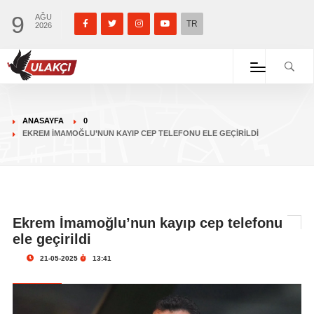
9
AĞU
TR
2026
ANASAYFA
0
EKREM İMAMOĞLU’NUN KAYIP CEP TELEFONU ELE GEÇIRILDI
Ekrem İmamoğlu’nun kayıp cep telefonu
ele geçirildi
21-05-2025
13:41