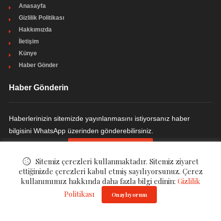
Anasayfa
Gizlilik Politikası
Hakkımızda
İletişim
Künye
Haber Gönder
Haber Gönderin
Haberlerinizin sitemizde yayınlanmasını istiyorsanız haber
bilgisini WhatsApp üzerinden gönderebilirsiniz.
HABER GÖNDERIN
Sitemiz çerezleri kullanmaktadır. Sitemiz ziyaret
ettiğinizde çerezleri kabul etmiş sayılıyorsunuz. Çerez
kullanımımız hakkında daha fazla bilgi edinin:
Gizlilik
© ©
Ulakçı Haber
. All Rights Reserved.
Politikası
Onaylıyorum
Gizlilik Politikası