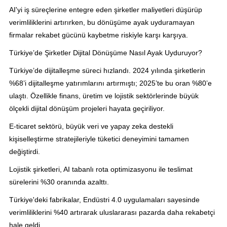
AI'yi iş süreçlerine entegre eden şirketler maliyetleri düşürüp
verimliliklerini artırırken, bu dönüşüme ayak uyduramayan
firmalar rekabet gücünü kaybetme riskiyle karşı karşıya.
Türkiye’de Şirketler Dijital Dönüşüme Nasıl Ayak Uyduruyor?
Türkiye’de dijitalleşme süreci hızlandı. 2024 yılında şirketlerin
%68’i dijitalleşme yatırımlarını artırmıştı; 2025’te bu oran %80’e
ulaştı. Özellikle finans, üretim ve lojistik sektörlerinde büyük
ölçekli dijital dönüşüm projeleri hayata geçiriliyor.
E-ticaret sektörü, büyük veri ve yapay zeka destekli
kişiselleştirme stratejileriyle tüketici deneyimini tamamen
değiştirdi.
Lojistik şirketleri, AI tabanlı rota optimizasyonu ile teslimat
sürelerini %30 oranında azalttı.
Türkiye'deki fabrikalar, Endüstri 4.0 uygulamaları sayesinde
verimliliklerini %40 artırarak uluslararası pazarda daha rekabetçi
hale geldi.