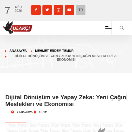
7
AĞU
TR
2026
ANASAYFA
MEHMET ERDEM TEMÜR
DIJITAL DÖNÜŞÜM VE YAPAY ZEKA: YENI ÇAĞIN MESLEKLERI VE
EKONOMISI
Dijital Dönüşüm ve Yapay Zeka: Yeni Çağın
Meslekleri ve Ekonomisi
27-05-2025
05:12