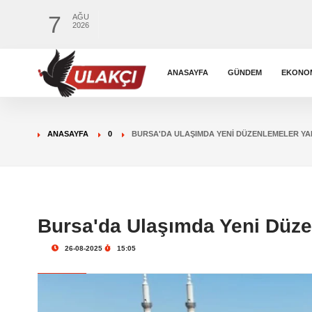
7
AĞU
2026
ANASAYFA
GÜNDEM
EKONO
ANASAYFA
0
BURSA'DA ULAŞIMDA YENI DÜZENLEMELER YAP
Bursa'da Ulaşımda Yeni Düze
26-08-2025
15:05