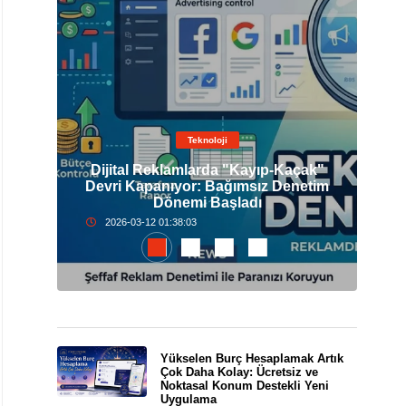
Teknoloji
Dijital Reklamlarda "Kayıp-Kaçak"
elli
Devri Kapanıyor: Bağımsız Denetim
İst
Dönemi Başladı
2026-03-12 01:38:03
Yükselen Burç Hesaplamak Artık
Çok Daha Kolay: Ücretsiz ve
Noktasal Konum Destekli Yeni
Uygulama