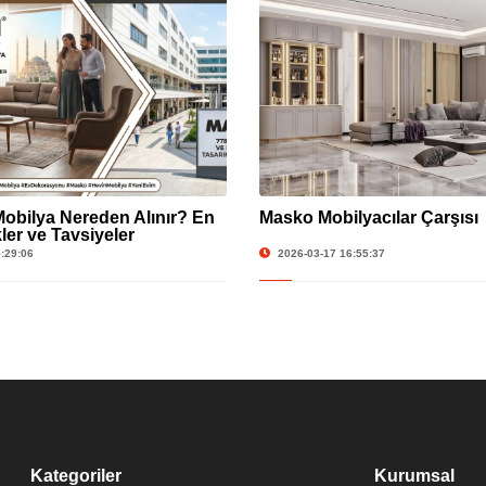
obilya Nereden Alınır? En
Masko Mobilyacılar Çarşısı
ler ve Tavsiyeler
:29:06
2026-03-17 16:55:37
Kategoriler
Kurumsal