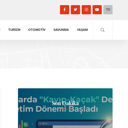
TR
I
TURIZM
OTOMOTIV
SAVUNMA
YAŞAM
Son Dakika