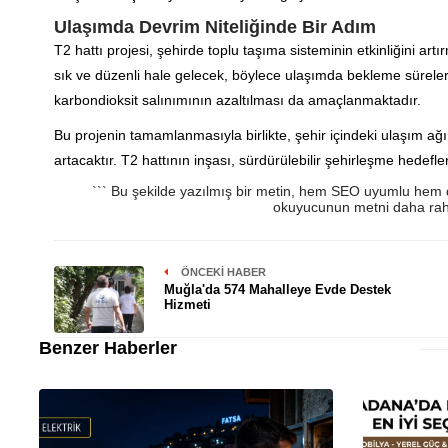
Ulaşımda Devrim Niteliğinde Bir Adım
T2 hattı projesi, şehirde toplu taşıma sisteminin etkinliğini artı
sık ve düzenli hale gelecek, böylece ulaşımda bekleme süreleri
karbondioksit salınımının azaltılması da amaçlanmaktadır.
Bu projenin tamamlanmasıyla birlikte, şehir içindeki ulaşım a
artacaktır. T2 hattının inşası, sürdürülebilir şehirleşme hedefl
``` Bu şekilde yazılmış bir metin, hem SEO uyumlu hem de 
okuyucunun metni daha raha
ÖNCEKI HABER
Muğla'da 574 Mahalleye Evde Destek
Hizmeti
Benzer Haberler