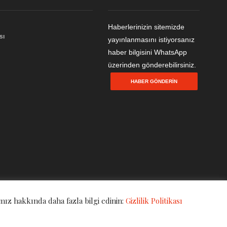
Haberlerinizin sitemizde
sı
yayınlanmasını istiyorsanız
haber bilgisini WhatsApp
üzerinden gönderebilirsiniz.
HABER GÖNDERIN
mız hakkında daha fazla bilgi edinin:
Gizlilik Politikası
Gizlilik Politikası