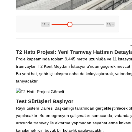
12px
18px
`
T2 Hattı Projesi: Yeni Tramvay Hattının Detayla
Proje kapsamında toplam 9,445 metre uzunluğa ve 11 istasyon
tramvaylar, T2 Kent Meydanı İstasyonu'ndan geçerek mevcut T1
Bu yeni hat, şehir içi ulaşımı daha da kolaylaştırarak, vatandaş
tanıyacaktır.
Test Sürüşleri Başlıyor
Raylı Sistem Dairesi Başkanlığı tarafından gerçekleştirilecek ol
yapılacaktır. Bu entegrasyon çalışmaları sonucunda, vatandaşl
arasında tramvay ile aktarma yapmadan seyahat etme imkanı bul
karşılamak için büyük bir kolaylık sağlayacaktır.