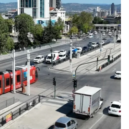
Gündem
Benzine dev zam kapıda: tarih b
oldu!
2026-01-15 10:43:48