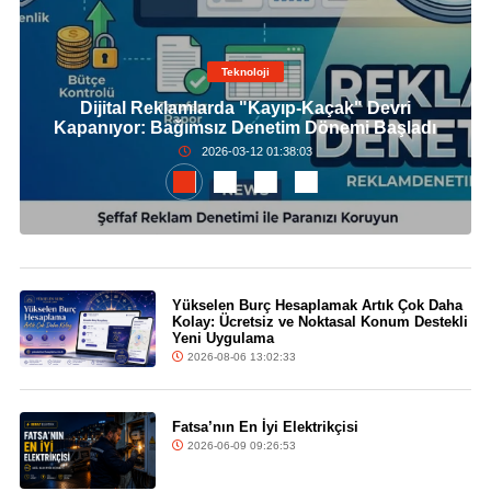
Teknoloji
Dijital Reklamlarda "Kayıp-Kaçak" Devri
Kapanıyor: Bağımsız Denetim Dönemi Başladı
2026-03-12 01:38:03
Yükselen Burç Hesaplamak Artık Çok Daha
Kolay: Ücretsiz ve Noktasal Konum Destekli
Yeni Uygulama
2026-08-06 13:02:33
Fatsa’nın En İyi Elektrikçisi
2026-06-09 09:26:53