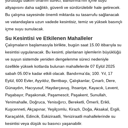
yürüttüğü bakım onarım süreci, Bandırma'nın içme suyu
altyapısını daha sağlıklı, güvenli ve sürdürülebilir hale getirecek.
Bu çalışma sayesinde önemli miktarda su tasarrufu sağlanacak
ve vatandaşlara uzun vadede kesintisiz, temiz ve yüksek basınçlı
içme suyu sunulacak.
Su Kesintisi ve Etkilenen Mahalleler
Çalışmaların başlamasıyla birlikte, bugün saat 15.00 itibarıyla su
kesintisi uygulanacak. Bu kesinti, planlanan işlemlerin büyüklüğü
ve suyun sistemde yeniden dengelenme süreci nedeniyle
özellikle yüksek kotlarda bulunan mahallelerde 07 Eylül 2025
sabah 05.00’e kadar etkili olacak. Bandırma'da; 100. Yıl, 17
Eylül, 600 Evler, Ayyıldız, Bentbaşı, Çalışkanlar, Çınarlı, Dere,
Günaydın, Hacıyusuf, Haydarçavuş, İhsaniye, Kayacık, Levent,
Paşabayır, Paşakonak, Paşamescit, Paşakent, Sunullah,
Yenimahalle, Doğruca, Yenisığırcı, Bereketli, Ömerli, Erikli,
Kuşcenneti, Akçapınar, Yeşilçomlu, Kirazlı, Doğa, Aksakal, Ergili,
Karaçalılık, Edincik, Eskiziraatli, Yeniziraatli mahallelerinde su
kesintisi veya düşük su basıncı yaşanabilir.