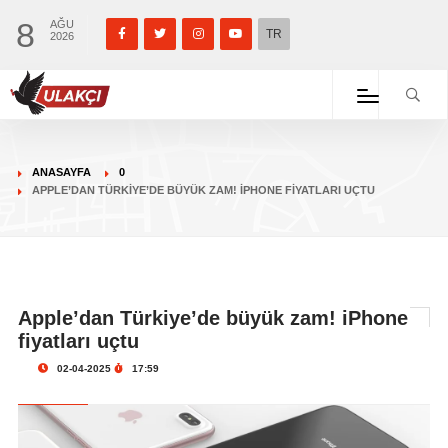
8
AĞU
TR
2026
ANASAYFA
0
APPLE’DAN TÜRKIYE’DE BÜYÜK ZAM! IPHONE FIYATLARI UÇTU
Apple’dan Türkiye’de büyük zam! iPhone
fiyatları uçtu
02-04-2025
17:59