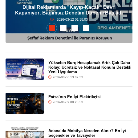
Dijital Reklamlarda "Kayıp-Kaçak" Devri
Kapanıyor: Bağımsız Denetim Dönemi Başladı
2026-03-12 01:38:03
Yükselen Burç Hesaplamak Artık Çok Daha
Kolay: Ücretsiz ve Noktasal Konum Destekli
Yeni Uygulama
2026-08-06 13:02:33
Fatsa’nın En İyi Elektrikçisi
2026-06-09 09:26:53
Adana’da Mobilya Nereden Alınır? En İyi
Seçenekler ve Tavsiyeler