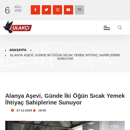
6
AĞU
TR
2026
ANASAYFA
ALANYA AŞEVI, GÜNDE İKI ÖĞÜN SICAK YEMEK İHTIYAÇ SAHIPLERINE
SUNUYOR
Alanya Aşevi, Günde İki Öğün Sıcak Yemek
İhtiyaç Sahiplerine Sunuyor
27-11-2025
18:05