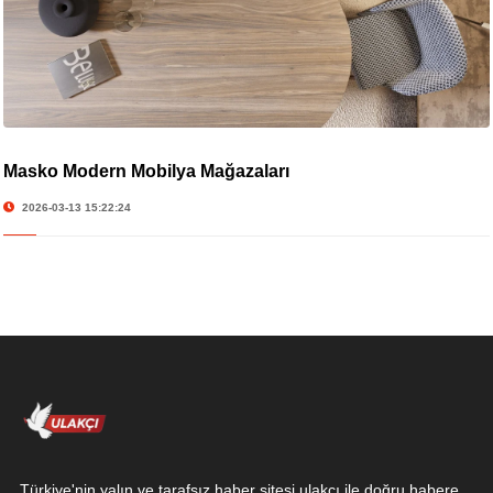
Masko Modern Mobilya Mağazaları
2026-03-13 15:22:24
Türkiye'nin yalın ve tarafsız haber sitesi ulakçı ile doğru habere