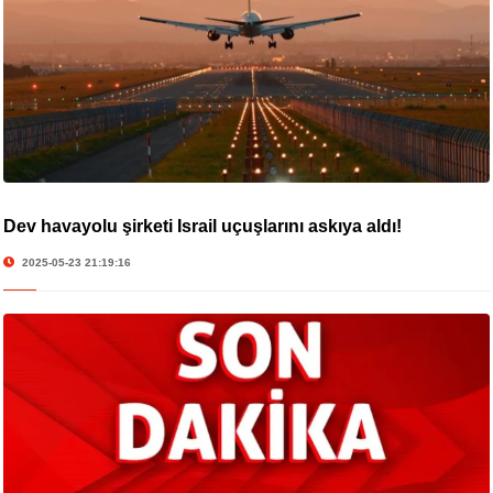
Dev havayolu şirketi İsrail uçuşlarını askıya aldı!
2025-05-23 21:19:16