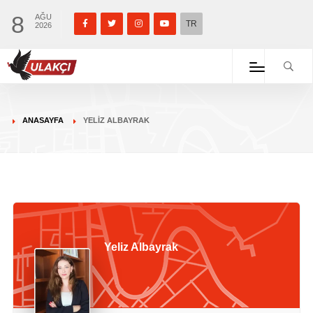
8
AĞU
TR
2026
ANASAYFA
YELIZ ALBAYRAK
Yeliz Albayrak