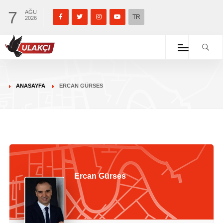
7
AĞU
TR
2026
ANASAYFA
ERCAN GÜRSES
Ercan Gürses