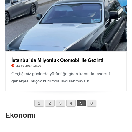
İstanbul'da Milyonluk Otomobil ile Gezinti
22-05-2024 18:00
Geçtiğimiz günlerde yürürlüğe giren kamuda tasarruf
genelgesi birçok kurumda uygulanmaya b
1
2
3
4
5
6
Ekonomi