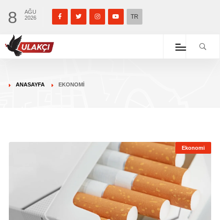
8
AĞU
TR
2026
ANASAYFA
EKONOMI
Ekonomi