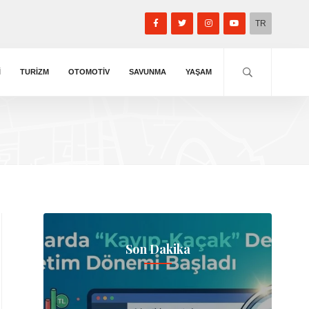
TR
I
TURIZM
OTOMOTIV
SAVUNMA
YAŞAM
Son Dakika