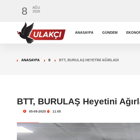
8
AĞU
2026
ANASAYFA
GÜNDEM
EKONO
ANASAYFA
0
BTT, BURULAŞ HEYETINI AĞIRLADI
BTT, BURULAŞ Heyetini Ağırl
05-09-2025
11:05