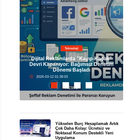
Teknoloji
Dijital Reklamlarda "Kayıp-Kaçak"
elli
Devri Kapanıyor: Bağımsız Denetim
İst
Dönemi Başladı
2026-03-12 01:38:03
Yükselen Burç Hesaplamak Artık
Çok Daha Kolay: Ücretsiz ve
Noktasal Konum Destekli Yeni
Uygulama