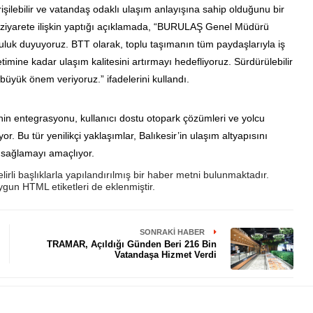
erişilebilir ve vatandaş odaklı ulaşım anlayışına sahip olduğunu bir
iyarete ilişkin yaptığı açıklamada, “BURULAŞ Genel Müdürü
luluk duyuyoruz. BTT olarak, toplu taşımanın tüm paydaşlarıyla iş
netimine kadar ulaşım kalitesini artırmayı hedefliyoruz. Sürdürülebilir
 büyük önem veriyoruz.” ifadelerini kullandı.
inin entegrasyonu, kullanıcı dostu otopark çözümleri ve yolcu
yor. Bu tür yenilikçi yaklaşımlar, Balıkesir’in ulaşım altyapısını
 sağlamayı amaçlıyor.
rli başlıklarla yapılandırılmış bir haber metni bulunmaktadır.
uygun HTML etiketleri de eklenmiştir.
SONRAKI HABER
TRAMAR, Açıldığı Günden Beri 216 Bin
Vatandaşa Hizmet Verdi