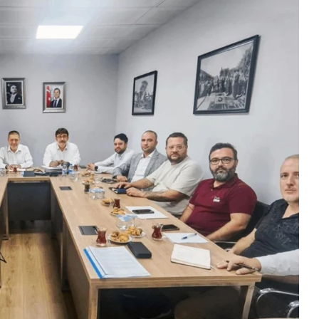
Gündem
Benzine dev zam kapıda: tarih b
oldu!
2026-01-15 10:43:48