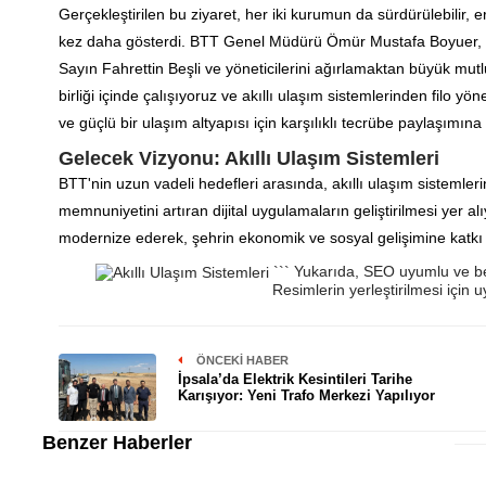
Gerçekleştirilen bu ziyaret, her iki kurumun da sürdürülebilir, 
kez daha gösterdi. BTT Genel Müdürü Ömür Mustafa Boyuer, z
Sayın Fahrettin Beşli ve yöneticilerini ağırlamaktan büyük mut
birliği içinde çalışıyoruz ve akıllı ulaşım sistemlerinden filo yö
ve güçlü bir ulaşım altyapısı için karşılıklı tecrübe paylaşımına
Gelecek Vizyonu: Akıllı Ulaşım Sistemleri
BTT'nin uzun vadeli hedefleri arasında, akıllı ulaşım sistemler
memnuniyetini artıran dijital uygulamaların geliştirilmesi yer alı
modernize ederek, şehrin ekonomik ve sosyal gelişimine katkı
``` Yukarıda, SEO uyumlu ve beli
Resimlerin yerleştirilmesi için 
ÖNCEKI HABER
İpsala’da Elektrik Kesintileri Tarihe
Karışıyor: Yeni Trafo Merkezi Yapılıyor
Benzer Haberler