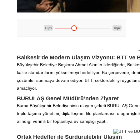
12px
18px
`
Balıkesir'de Modern Ulaşım Vizyonu: BTT ve 
Büyükşehir Belediye Başkanı Ahmet Akın’ın liderliğinde, Balıkes
kalite standartlarını yükseltmeyi hedefliyor. Bu çerçevede, den
çözümler sunmaya devam ediyor. BTT, sektördeki iyi uygulama ö
amaçlıyor.
BURULAŞ Genel Müdürü’nden Ziyaret
Bursa Büyükşehir Belediyesinin ulaşım şirketi BURULAŞ Genel Mü
toplu taşıma yönetimi, dijitalleşme, filo planlaması, otogar işle
alındığı verimli bir toplantıya ev sahipliği yaptı.
Ortak Hedefler ile Sürdürülebilir Ulaşım