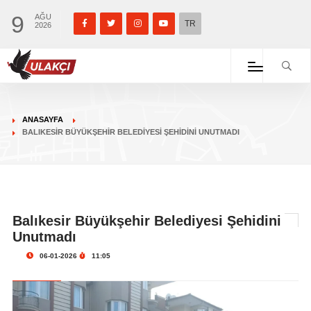
9
AĞU
TR
2026
ANASAYFA
BALIKESIR BÜYÜKŞEHIR BELEDIYESI ŞEHIDINI UNUTMADI
Balıkesir Büyükşehir Belediyesi Şehidini
Unutmadı
06-01-2026
11:05